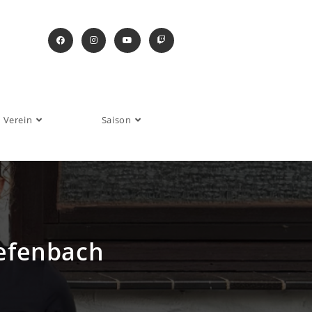
Verein
Saison
iefenbach