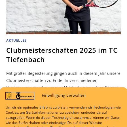
AKTUELLES
Clubmeisterschaften 2025 im TC
Tiefenbach
Mit großer Begeisterung gingen auch in diesem Jahr unsere
Clubmeisterschaften zu Ende. In verschiedenen
Konkurrenzen zeigten unsere Mitglieder erneut ihr Können,
ihre Leidenschaft für den Tennissport und ihren starken
Einwilligung verwalten
Teamgeist. Ob in intensiven Einzelpartien oder
Um dir ein optimales Erlebnis zu bieten, verwenden wir Technologien wie
spannenden Doppelbegegnungen, auf unseren Plätzen war
Cookies, um Geräteinformationen zu speichern und/oder darauf
an den Finaltagen großartige Stimmung geboten.In den
zuzugreifen. Wenn du diesen Technologien zustimmst, können wir Daten
wie das Surfverhalten oder eindeutige IDs auf dieser Website
klassischen KO-Runden…