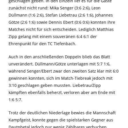
geschlagen geben. In den Einzeln lief es für die Gäste
zunächst nicht rund: Mika Senger (3:6 2:6), Leon
Düllmann (1:6 2:6), Stefan Liebetrau (2:6 1:6), Johannes
Götze (2:6 1:6) sowie Dennis Ebert (0:6 0:6) konnten ihre
Matches nicht für sich entscheiden. Lediglich Matthias
Zipp gelang mit einem souveränen 6:4 6:1 der
Ehrenpunkt für den TC Tiefenbach.
Auch in den anschließenden Doppeln blieb das Blatt
unverändert. Düllmann/Götze unterlagen mit 5:7 1:6,
während Senger/Ebert zwar den zweiten Satz klar mit 6:0
gewinnen konnten, sich im Match-Tiebreak jedoch mit
3:10 geschlagen geben mussten. Liebetrau/Zipp
kämpften ebenfalls beherzt, verloren aber am Ende mit
1:6 5:7.
Trotz der deutlichen Niederlage bewies die Mannschaft
Kampfgeist, konnte gegen die spielstarken Gegner aus
Dautphetal jedoch nur wenig Zählbares verbuchen.