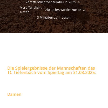
Veröffentlicht
September 2, 2025
Veröffentlicht
Aktuelles
/
Medenrunde
unter
3 Minuten zum Lesen
Die Spielergebnisse der Mannschaften des
TC Tiefenbach vom Spieltag am 31.08.2025:
Damen