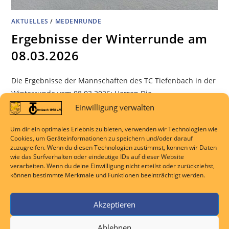
AKTUELLES
/
MEDENRUNDE
Ergebnisse der Winterrunde am
08.03.2026
Die Ergebnisse der Mannschaften des TC Tiefenbach in der
Winterrunde vom 08.03.2026: Herren Die
Herrenmannschaft des TC Tiefenbach musste sich im Spiel
Einwilligung verwalten
gegen den Marburger TC mit 0:3 geschlagen geben. Bereits
Um dir ein optimales Erlebnis zu bieten, verwenden wir Technologien wie
in den Einzeln zeigte sich die Stärke der Gegner. An
Cookies, um Geräteinformationen zu speichern und/oder darauf
Position eins traf Tobias Holzhäuser auf einen stark
zuzugreifen. Wenn du diesen Technologien zustimmst, können wir Daten
wie das Surfverhalten oder eindeutige IDs auf dieser Website
aufspielenden…
verarbeiten. Wenn du deine Einwilligung nicht erteilst oder zurückziehst,
können bestimmte Merkmale und Funktionen beeinträchtigt werden.
KOMMENTARE DEAKTIVIERT
9. MÄRZ 2026
Akzeptieren
Ablehnen