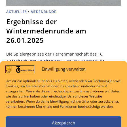
AKTUELLES
/
MEDENRUNDE
Ergebnisse der
Wintermedenrunde am
26.01.2025
Die Spielergebnisse der Herrenmannschaft des TC
Tiefenbach vom Spieltag am 26.01.2025: Herren Die
Herrenmannschaft des TC Tiefenbach musste sich im Spiel
Einwilligung verwalten
gegen die MSG TC Sinn/TC Herborn deutlich mit 0:3
Um dir ein optimales Erlebnis zu bieten, verwenden wir Technologien wie
geschlagen geben. Im ersten Einzel traf Marc Naumann auf
Cookies, um Geräteinformationen zu speichern und/oder darauf
einen starken Gegner und unterlag klar mit 1:6 0:6. Etwas
zuzugreifen. Wenn du diesen Technologien zustimmst, können wir Daten
wie das Surfverhalten oder eindeutige IDs auf dieser Website
spannender…
verarbeiten. Wenn du deine Einwilligung nicht erteilst oder zurückziehst,
können bestimmte Merkmale und Funktionen beeinträchtigt werden.
KOMMENTARE DEAKTIVIERT
26. JANUAR 2025
Akzeptieren