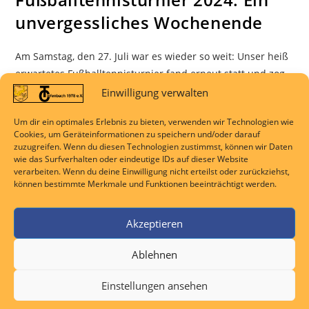
unvergessliches Wochenende
Am Samstag, den 27. Juli war es wieder so weit: Unser heiß
erwartetes Fußballtennisturnier fand erneut statt und zog
zahlreiche Sportbegeisterte auf die Plätze. Dieses Jahr
Einwilligung verwalten
erlebten wir einen absoluten Rekord – 20 Mannschaften
Um dir ein optimales Erlebnis zu bieten, verwenden wir Technologien wie
traten in insgesamt 40 spannenden Gruppenspielen
Cookies, um Geräteinformationen zu speichern und/oder darauf
gegeneinander an. Der Kampf um den begehrten
zuzugreifen. Wenn du diesen Technologien zustimmst, können wir Daten
Fußballtennispokal und den…
wie das Surfverhalten oder eindeutige IDs auf dieser Website
verarbeiten. Wenn du deine Einwilligung nicht erteilst oder zurückziehst,
können bestimmte Merkmale und Funktionen beeinträchtigt werden.
KOMMENTARE DEAKTIVIERT
8. AUGUST 2024
Akzeptieren
Ablehnen
Einstellungen ansehen
Impressum
Datenschutzerklärung
Cookie-Richtlinie (EU)