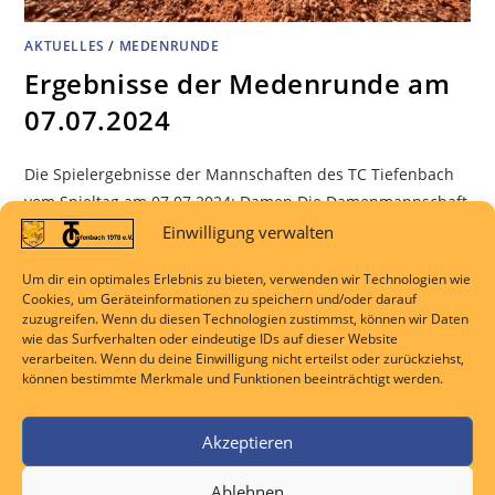
AKTUELLES
/
MEDENRUNDE
Ergebnisse der Medenrunde am
07.07.2024
Die Spielergebnisse der Mannschaften des TC Tiefenbach
vom Spieltag am 07.07.2024: Damen Die Damenmannschaft
der MSG TV Niederbiel/TC Tiefenbach II feierte einen
Einwilligung verwalten
dominanten 6:0-Sieg gegen den TC 1970 Solms. Alisia
Um dir ein optimales Erlebnis zu bieten, verwenden wir Technologien wie
Rosenkranz setzte im ersten Einzel ein starkes Zeichen und
Cookies, um Geräteinformationen zu speichern und/oder darauf
gewann mit 6:1 6:2. Svenja Tögel konnte im zweiten Einzel
zuzugreifen. Wenn du diesen Technologien zustimmst, können wir Daten
wie das Surfverhalten oder eindeutige IDs auf dieser Website
ebenfalls…
verarbeiten. Wenn du deine Einwilligung nicht erteilst oder zurückziehst,
können bestimmte Merkmale und Funktionen beeinträchtigt werden.
KOMMENTARE DEAKTIVIERT
7. JULI 2024
Akzeptieren
Ablehnen