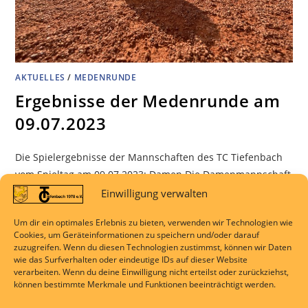
AKTUELLES
/
MEDENRUNDE
Ergebnisse der Medenrunde am
09.07.2023
Die Spielergebnisse der Mannschaften des TC Tiefenbach
vom Spieltag am 09.07.2023: Damen Die Damenmannschaft
des Tennisclubs Tiefenbach ließ im heutigen Spiel gegen
Einwilligung verwalten
den TC 1970 Solms nichts anbrennen und gewann
Um dir ein optimales Erlebnis zu bieten, verwenden wir Technologien wie
souverän mit 6:0. Ann Cathrin Müller fegte in ihrem Einzel
Cookies, um Geräteinformationen zu speichern und/oder darauf
mit einem beeindruckenden 6:0 6:0 Sieg förmlich über den
zuzugreifen. Wenn du diesen Technologien zustimmst, können wir Daten
wie das Surfverhalten oder eindeutige IDs auf dieser Website
Platz.…
verarbeiten. Wenn du deine Einwilligung nicht erteilst oder zurückziehst,
können bestimmte Merkmale und Funktionen beeinträchtigt werden.
KOMMENTARE DEAKTIVIERT
9. JULI 2023