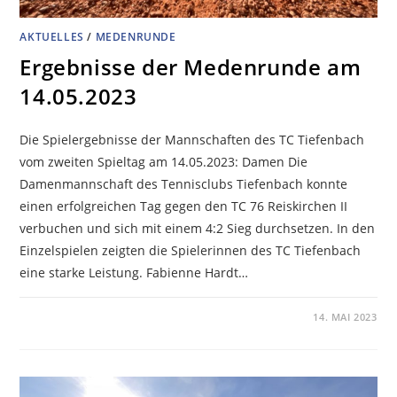
AKTUELLES
/
MEDENRUNDE
Ergebnisse der Medenrunde am
14.05.2023
Die Spielergebnisse der Mannschaften des TC Tiefenbach
vom zweiten Spieltag am 14.05.2023: Damen Die
Damenmannschaft des Tennisclubs Tiefenbach konnte
einen erfolgreichen Tag gegen den TC 76 Reiskirchen II
verbuchen und sich mit einem 4:2 Sieg durchsetzen. In den
Einzelspielen zeigten die Spielerinnen des TC Tiefenbach
eine starke Leistung. Fabienne Hardt…
KOMMENTARE DEAKTIVIERT
14. MAI 2023